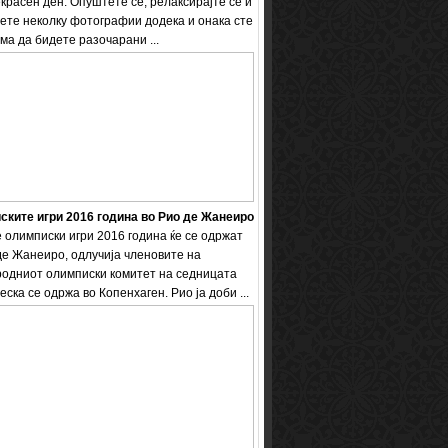
екрасен ден. Опуштете се, релаксирајте се и
ете неколку фотографии додека и онака сте
ема да бидете разочарани ...
ките игри 2016 година во Рио де Жанеиро
 олимписки игри 2016 година ќе се одржат
де Жанеиро, одлучија членовите на
одниот олимписки комитет на седницата
еска се одржа во Копенхаген. Рио ја доби ...