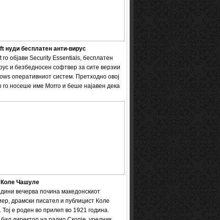
ft нуди бесплатен анти-вирус
t го објави Security Essentials, бесплатен
рус и безбедносен софтвер за сите верзии
ows оперативниот систем. Претходно овој
 го носеше име Мorro и беше најавен дека
 Коле Чашуле
одини вечерва почина македонскиот
ер, драмски писател и публицист Коле
 Тој е роден во прилеп во 1921 година.
бил директор на радио Скопје, уредник ...