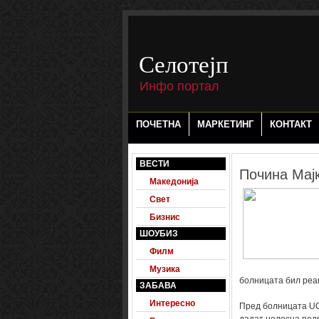
-->
Селотејп
Инфо портал
ПОЧЕТНА
МАРКЕТИНГ
КОНТАКТ
ВЕСТИ
Почина Мај
Македонија
Свет
Бизнис
ШОУБИЗ
Филм
Музика
болницата бил реан
ЗАБАВА
Интересно
Пред болницата UC