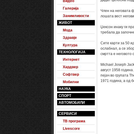
дадат целосна под
Видео
Галерија
Член на неговата ф
Занимливости
лошата вест негови
ЖИВОТ
Џексон инаку ги пр
Мода
требала да започне
Здравје
Сите карти за 50 и
Култура
ослабнал, а се збо
ТЕХНОЛОГИЈА
смртта е неговото 
Интернет
Michael Joseph Jac
Хардвер
август 1958 година
Софтвер
пејач во групата Th
1971 година, а од 
Мобилни
НАУКА
СПОРТ
АВТОМОБИЛИ
СЕРВИСИ
ТВ програма
Livescore