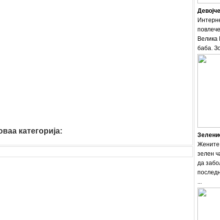
Девојче
Интерне
повлече
Велика 
баба. Зо
ваа категорија:
muzika
Зеленио
Жените 
зелен ч
да забо
последн
...