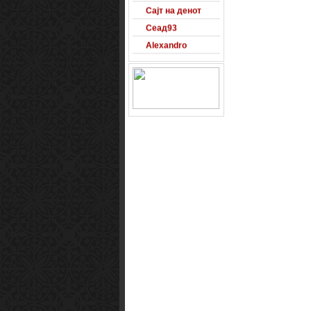
Сајт на денот
Сеад93
Alexandro
Arsenal
Macedonia
Free Counter-
Strike Server
Macedinian Top
Models
Razvigor
Science Fiction
Observer
Smart1x2.com
Soko Zabava