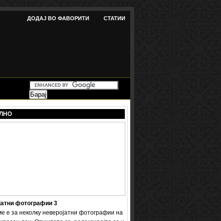
ДОДАЈ ВО ФАВОРИТИ
СТАТИИ
ЛНО
јатни фотографии 3
ме е за неколку неверојатни фотографии на