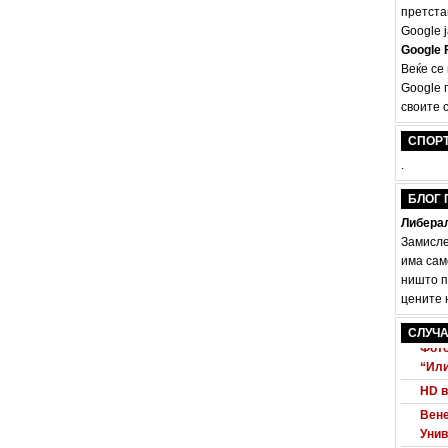
претста
Google ј
Google F
Веќе се
Google 
своите с
Audi
СПОР
Маке
.
Убие
БЛОГ 
Борб
Либерал
Pana
Замисле
Прв 
има сам
На и
ништо п
Отка
цените н
Бие
СЛУЧА
Фото
“Ил
HD в
Вене
Унив