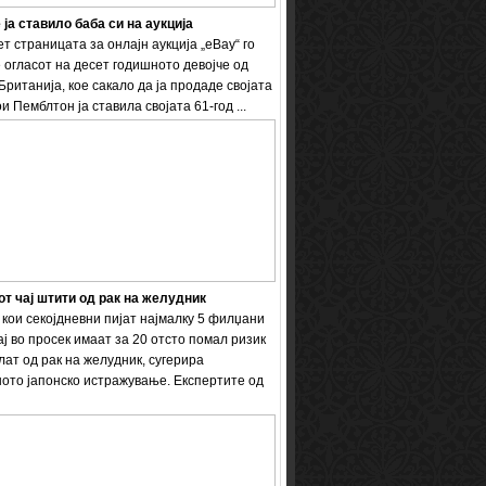
 ја ставило баба си на аукција
т страницата за онлајн аукција „eBay“ го
 огласот на десет годишното девојче од
Британија, кое сакало да ја продаде својата
и Пемблтон ја ставила својата 61-год ...
т чај штити од рак на желудник
кои секојдневни пијат најмалку 5 филџани
ај во просек имаат за 20 отсто помал ризик
лат од рак на желудник, сугерира
ото јапонско истражување. Експертите од