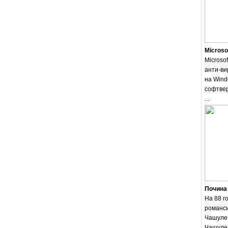
Microso
Microsof
анти-ви
на Wind
софтвер
...
Почина
На 88 г
романси
Чашуле.
Чашуле 