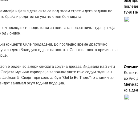
ршка.
овој пр
погледн
амилија изјавил дека сите се под голем стрес и дека веднаш по
тука! Н
те браќа и родител се упатиле кон болницата.
авел последните подготовки за неговата повратничка турнеја која
 од Лондон.
дни концерти биле продадени. Во последно време драстично
рувало дека боледува од рак на кожата. Сепак неговата причина за
срце.
kson е роден во американската сојузна држава Индијана на 29-ти
Олимпис
. Својата музичка кариера ја започнал уште како седум годишен
Летните
e Jackson 5. Својот прв соло албум "Got to Be There" го снимил во
во Рио 
бендот занимал осум години подоцна.
Меѓунар
која ден