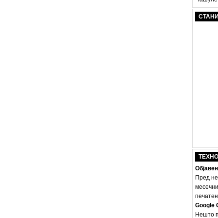
СТАН
ТЕХН
Објавен
Пред не
месечни
печатено
Google 
Нешто п