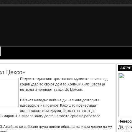
АКТУЕ
кл Џексон
Педесетгодишниот крал на поп музиката почина од
срцев удар во својот дом во Холмби Хилс. Веста ја
потврди и неговиот татко, Џо Џексон.
Пејачот наводно веќе не дишел кога докторите
одговориле на повикот. Како што пренесуваат
американските медиуми, Џексон на патот до
имиран. Не знаеле колку долго неговото срце не работело.
Неверо
LA набрзо се собрале група негови обожаватели кои дошле да му
Да, вре