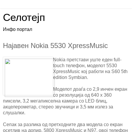
Селотејп
Инфо портал
Најавен Nokia 5530 XpressMusic
Nokia претстави уште еден full-
touch телефон, моделот 5530
XpressMusic кој работи на S60 5th
edition Symbian.
Моделот доаѓа со 2,9 инчен екран
со резолуција од 640 x 360
пиксели, 3,2 мегапикселна камера со LED блиц,
акцелерометар, стерео звучници и 3,5 мм излез за
слушалки.
Сепак за разлика од претходните два модела со екран
осетлив на допир, 5800 XpressMusic и N97, овој телефон