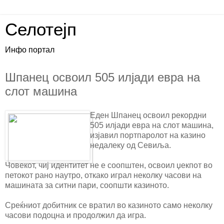
Селотејп
Инфо портал
Шпанец освоил 505 илјади евра на
слот машина
Еден Шпанец освоил рекордни
505 илјади евра на слот машина,
изјавил портпаролот на казино
недалеку од Севиља.
Човекот, чиј идентитет не е соопштен, освоил џекпот во
петокот рано наутро, откако играл неколку часови на
машината за ситни пари, соопшти казиното.
Среќниот добитник се вратил во казиното само неколку
часови подоцна и продолжил да игра.