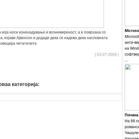
Microso
а која носи изненадување и вознемиреност, а е поврзана со
Microsof
а, изјави Ајвенсон и додаде дека се надева дека насловната
анти-ви
ровоцира читателите.
на Wind
софтвер
[ 03-07-2009 ]
...
ваа категорија:
muzika
Почина
На 88 г
романси
Чашуле.
Чашуле 