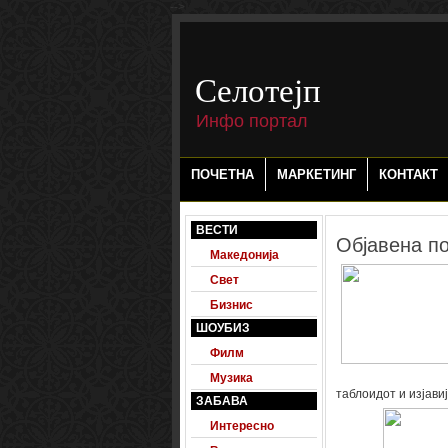
-->
Селотејп
Инфо портал
ПОЧЕТНА
МАРКЕТИНГ
КОНТАКТ
ВЕСТИ
Објавена п
Македонија
Свет
Бизнис
ШОУБИЗ
Филм
Музика
таблоидот и изјави
ЗАБАВА
Интересно