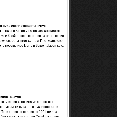
ft нуди бесплатен анти-вирус
t го објави Security Essentials, бесплатен
рус и безбедносен софтвер за сите верзии
ows оперативниот систем. Претходно овој
 го носеше име Мorro и беше најавен дека
 Коле Чашуле
одини вечерва почина македонскиот
ер, драмски писател и публицист Коле
 Тој е роден во прилеп во 1921 година.
бил директор на радио Скопје, уредник ...