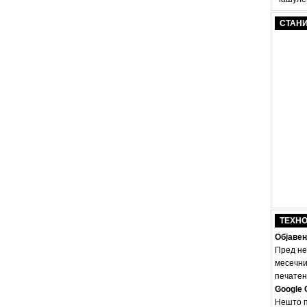
СТАН
ТЕХН
Објавен
Пред не
месечни
печатено
Google 
Нешто п