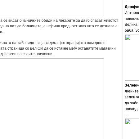
Девојче
Интерне
повлече
а се видат очајничките обиди на лекарите за да го спасат животот
Велика 
да на пат до болницата, а нејзина вредност како што се дознава е
баба. Зо
и.
ичката на таблоидот, изјави дека фотографијата намерно е
ата страница со цел Ok! да се истакне меѓу останатите магазини
од Џексон на своите насловни.
Зеленио
Жените 
зелен ч
да забо
последн
...