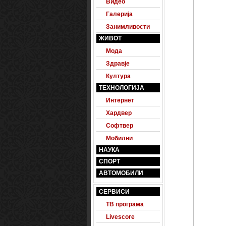
Видео
Галерија
Занимливости
ЖИВОТ
Мода
Здравје
Култура
ТЕХНОЛОГИЈА
Интернет
Хардвер
Софтвер
Мобилни
НАУКА
СПОРТ
АВТОМОБИЛИ
СЕРВИСИ
ТВ програма
Livescore