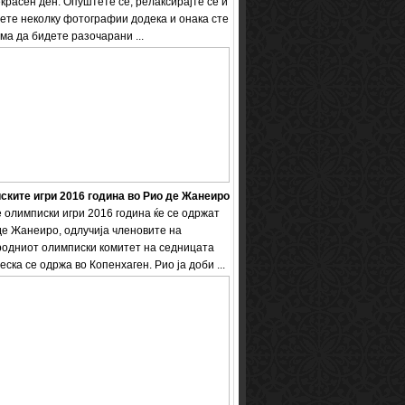
екрасен ден. Опуштете се, релаксирајте се и
ете неколку фотографии додека и онака сте
ема да бидете разочарани ...
ките игри 2016 година во Рио де Жанеиро
 олимписки игри 2016 година ќе се одржат
де Жанеиро, одлучија членовите на
одниот олимписки комитет на седницата
еска се одржа во Копенхаген. Рио ја доби ...