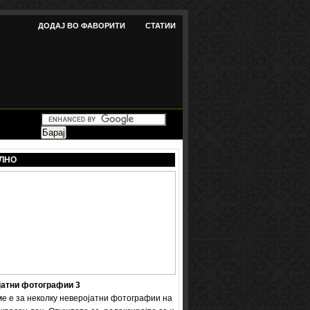
ДОДАЈ ВО ФАВОРИТИ
СТАТИИ
ЛНО
јатни фотографии 3
ме е за неколку неверојатни фотографии на