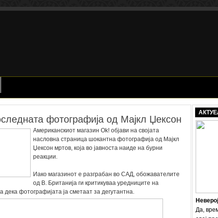
АКТУЕ
оследната фотографија од Мајкл Џексон
Американскиот магазин Ok! објави на својата
насловна страница шокантна фотографија од Мајкл
Џексон мртов, која во јавноста наиде на бурни
реакции.
Иако магазинот е разграбан во САД, обожавателите
од В. Британија ги критикуваа уредниците на
ја дека фотографијата ја сметаат за дегутантна.
Неверо
Да, вре