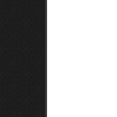
Smart1x2.com
Soko Zabava