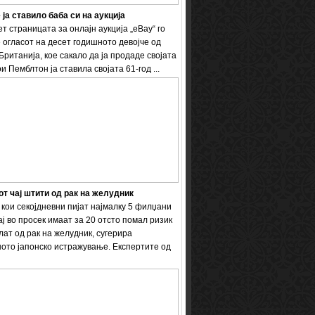
 ја ставило баба си на аукција
т страницата за онлајн аукција „eBay“ го
 огласот на десет годишното девојче од
Британија, кое сакало да ја продаде својата
и Пемблтон ја ставила својата 61-год ...
т чај штити од рак на желудник
кои секојдневни пијат најмалку 5 филџани
ај во просек имаат за 20 отсто помал ризик
лат од рак на желудник, сугерира
ото јапонско истражување. Експертите од