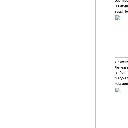
овој пр
погледн
тука! Н
Олимпис
Летните
во Рио 
Меѓунар
која ден