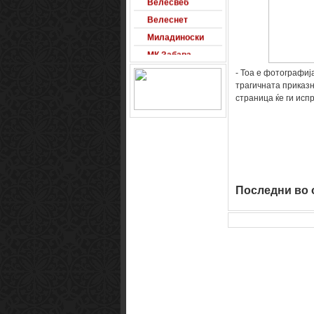
Велеснет
Миладиноски
МК Забава
Оксиморон
- Тоа е фотографиј
Паблишер
трагичната приказн
страница ќе ги исп
Позадини
Развигор
Сајт на денот
Сеад93
Alexandro
Последни во о
Arsenal
Macedonia
Free Counter-
Strike Server
Macedinian Top
Models
Razvigor
Science Fiction
Observer