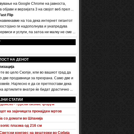
вување на Google Chrome на јавноста,
а објави и верзијата 3 на својот веб прел ...
ast Flip
 навикнавме на тоа дека интернет гигантот
постојано ги надополнува и унапредува
ервиси и услуги, па затоа ни малку не сме ...
Т
ПОСТ НА ДЕНОТ
изација
те во цело Скопје, или во вашиот град да
о две продавници за прехрана. Само две и
овеќе. Најлесно е да се претпостави дека
а артиклите внатре ќе бидат драстично ...
 A5 Sportback потполно разоткриен
ЈНИ СТАТИИ
донско - турски бизнис форум
цот на зајачицата пронајден мртов
а со домати во Шпанија
sonic плазма од 216 см
Светски конгрес на вештерки во Србија