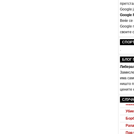
претста
Google ј
Google F
Веќе се
Google 
своите с
СПОР
.
БЛОГ 
Либерал
Замисле
има сам
ништо п
цените н
Audi
СЛУЧА
Маке
Убие
Борб
Pana
Прв 