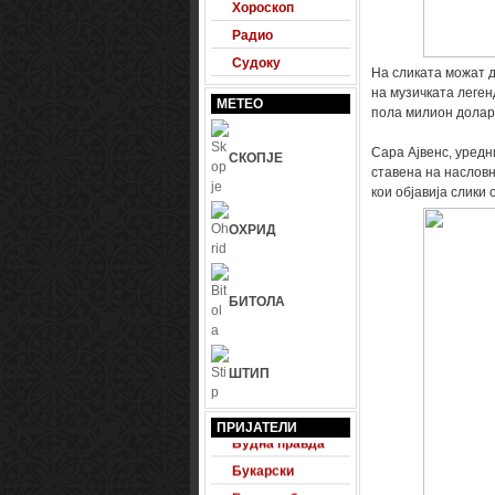
Хороскоп
Радио
Судоку
На сликата можат д
на музичката леген
МЕТЕО
пола милион долар
Сара Ајвенс, уредн
СКОПЈЕ
ставена на насловн
кои објавија слики 
ОХРИД
БИТОЛА
ШТИП
24 Фудбал
ПРИЈАТЕЛИ
Будна правда
Букарски
Велесвеб