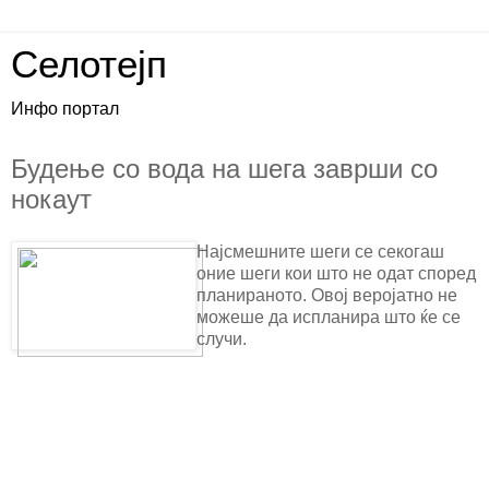
Селотејп
Инфо портал
Будење со вода на шега заврши со
нокаут
Најсмешните шеги се секогаш
оние шеги кои што не одат според
планираното. Овој веројатно не
можеше да испланира што ќе се
случи.