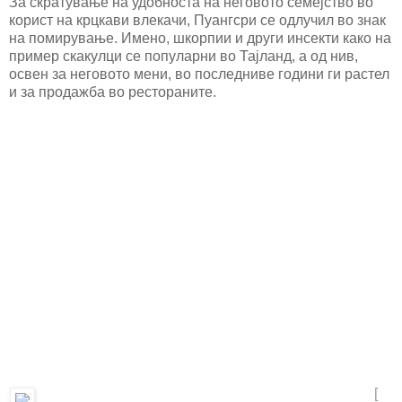
За скратување на удобноста на неговото семејство во
корист на крцкави влекачи, Пуангсри се одлучил во знак
на помирување. Имено, шкорпии и други инсекти како на
пример скакулци се популарни во Тајланд, а од нив,
освен за неговото мени, во последниве години ги растел
и за продажба во рестораните.
[