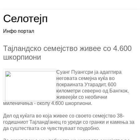
Селотејп
Инфо портал
Тајландско семејство живее со 4.600
шкорпиони
Суанг Пуангсри ја адаптира
неговата семејна куќа во
покраината Утарадит, 600
километри северно од Бангкок,
живеејќи со необични
миленичиња - околу 4.600 шкорпиони.
Дел од куќата во која живее со своето семејство 38-
годишниот Тајландѓанец го уреди со гранки и камења за
да суштествата се чувствуваат поудобно.